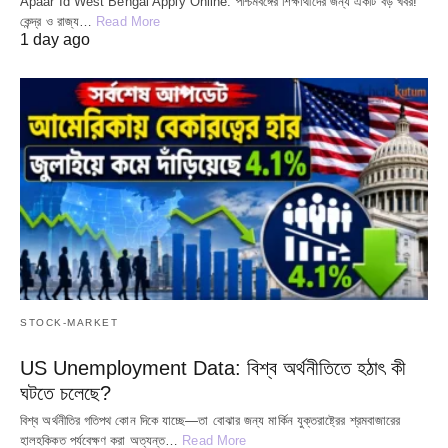
Apaar Id West Bengal Apply Online: পশ্চিমবঙ্গের শিক্ষার্থীদের জন্য একটি বড় খবর!
কেন্দ্র ও রাজ্য…
Read More
1 day ago
STOCK-MARKET
US Unemployment Data: বিশ্ব অর্থনীতিতে হঠাৎ কী
ঘটতে চলেছে?
বিশ্ব অর্থনীতির গতিপথ কোন দিকে যাচ্ছে—তা বোঝার জন্য মার্কিন যুক্তরাষ্ট্রের শ্রমবাজারের
হালহকিকত পর্যবেক্ষণ করা অত্যন্ত…
Read More