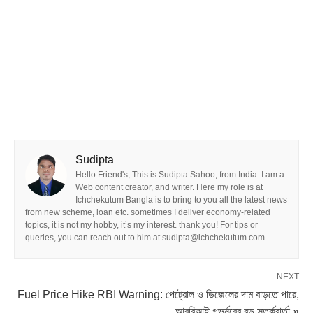
Sudipta
Hello Friend's, This is Sudipta Sahoo, from India. I am a
Web content creator, and writer. Here my role is at
Ichchekutum Bangla is to bring to you all the latest news
from new scheme, loan etc. sometimes I deliver economy-related
topics, it is not my hobby, it’s my interest. thank you! For tips or
queries, you can reach out to him at sudipta@ichchekutum.com
NEXT
Fuel Price Hike RBI Warning: পেট্রোল ও ডিজেলের দাম বাড়তে পারে,
আরবিআই গভর্নরের বড় সতর্কবার্তা »