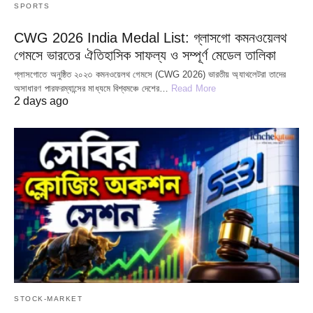
SPORTS
CWG 2026 India Medal List: গ্লাসগো কমনওয়েলথ
গেমসে ভারতের ঐতিহাসিক সাফল্য ও সম্পূর্ণ মেডেল তালিকা
গ্লাসগোতে অনুষ্ঠিত ২০২৩ কমনওয়েলথ গেমসে (CWG 2026) ভারতীয় অ্যাথলেটরা তাদের
অসাধারণ পারফরম্যান্সের মাধ্যমে বিশ্বমঞ্চে দেশের…
Read More
2 days ago
STOCK-MARKET