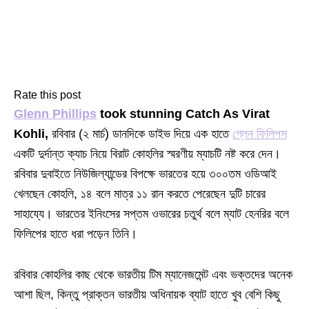
Rate this post
Glenn Phillips
took stunning Catch As Virat
Kohli,
রবিবার (২ মার্চ) ডানদিকে ডাইভ দিয়ে এক হাতে
গ্লেন ফিলিপস
একটি দুর্দান্ত ক্যাচ নিয়ে বিরাট কোহলির স্মরণীয় ম্যাচটি নষ্ট করে দেন।
রবিবার দুবাইতে নিউজিল্যান্ডের বিপক্ষে ভারতের হয়ে ৩০০তম ওডিআই
খেলছেন কোহলি, ১৪ বলে মাত্র ১১ রান করতে পেরেছেন দুটি চারের
সাহায্যে। ভারতের ইনিংসের সপ্তম ওভারের চতুর্থ বলে ম্যাট হেনরির বলে
ফিলিপের হাতে ধরা পড়েন তিনি।
রবিবার কোহলির কাছ থেকে ভারতীয় টিম ম্যানেজমেন্ট এবং ভক্তদের অনেক
আশা ছিল, কিন্তু প্রাক্তন ভারতীয় অধিনায়ক ব্যাট হাতে খুব বেশি কিছু