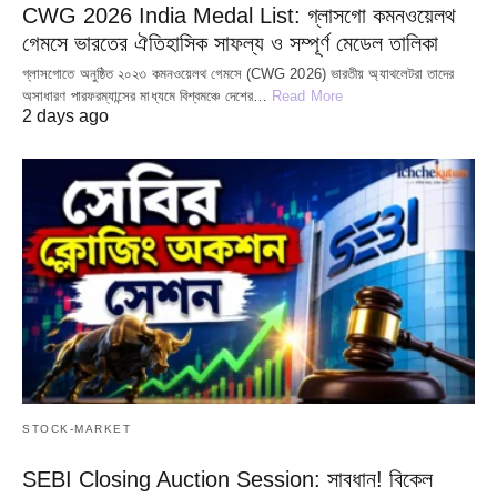
CWG 2026 India Medal List: গ্লাসগো কমনওয়েলথ
গেমসে ভারতের ঐতিহাসিক সাফল্য ও সম্পূর্ণ মেডেল তালিকা
গ্লাসগোতে অনুষ্ঠিত ২০২৩ কমনওয়েলথ গেমসে (CWG 2026) ভারতীয় অ্যাথলেটরা তাদের
অসাধারণ পারফরম্যান্সের মাধ্যমে বিশ্বমঞ্চে দেশের…
Read More
2 days ago
STOCK-MARKET
SEBI Closing Auction Session: সাবধান! বিকেল