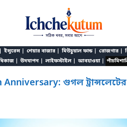
|
ইন্সুরেন্স |
শেয়ার বাজার |
মিউচুয়াল ফান্ড |
রোজগার |
শ
ষিকাজ |
উদযাপন |
লাইফস্টাইল |
আবহাওয়া |
পাঁচমিশা
nniversary: গুগল ট্রান্সলেটের ২