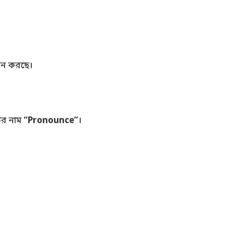
পালন করছে।
ির নাম
“Pronounce”
।