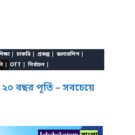
িক্ষা |
চাকরি |
প্রকল্প |
স্কলারশিপ |
লি |
OTT |
নির্বাচন |
০ বছর পূর্তি – সবচেয়ে