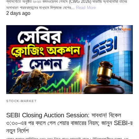
গ্লাসগোতে অনুষ্ঠিত ২০২৩ কমনওয়েলথ গেমসে (CWG 2026) ভারতীয় অ্যাথলেটরা তাদের
অসাধারণ পারফরম্যান্সের মাধ্যমে বিশ্বমঞ্চে দেশের…
Read More
2 days ago
STOCK-MARKET
SEBI Closing Auction Session: সাবধান! বিকেল
৩:৩০-এর পর বদলে গেল শেয়ার বাজারের নিয়ম; জানুন SEBI-র
নতুন নির্দেশ