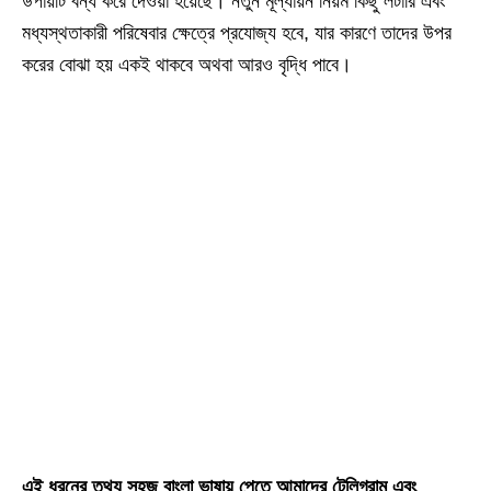
উপায়টি বন্ধ করে দেওয়া হয়েছে। নতুন মূল্যায়ন নিয়ম কিছু লটারি এবং
মধ্যস্থতাকারী পরিষেবার ক্ষেত্রে প্রযোজ্য হবে, যার কারণে তাদের উপর
করের বোঝা হয় একই থাকবে অথবা আরও বৃদ্ধি পাবে।
এই ধরনের তথ্য সহজ বাংলা ভাষায় পেতে আমাদের টেলিগ্রাম এবং