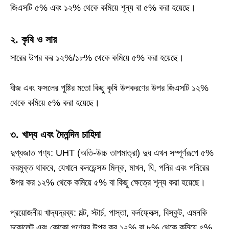
জিএসটি ৫% এবং ১২% থেকে কমিয়ে শূন্য বা ৫% করা হয়েছে।
২. কৃষি ও সার
সারের উপর কর ১২%/১৮% থেকে কমিয়ে ৫% করা হয়েছে।
বীজ এবং ফসলের পুষ্টির মতো কিছু কৃষি উপকরণের উপর জিএসটি ১২%
থেকে কমিয়ে ৫% করা হয়েছে।
৩. খাদ্য এবং দৈনন্দিন চাহিদা
দুগ্ধজাত পণ্য: UHT (অতি-উচ্চ তাপমাত্রা) দুধ এখন সম্পূর্ণরূপে ৫%
করমুক্ত থাকবে, যেখানে কনডেন্সড মিল্ক, মাখন, ঘি, পনির এবং পনিরের
উপর কর ১২% থেকে কমিয়ে ৫% বা কিছু ক্ষেত্রে শূন্য করা হয়েছে।
প্রয়োজনীয় খাদ্যদ্রব্য: মল্ট, স্টার্চ, পাস্তা, কর্নফ্লেক্স, বিস্কুট, এমনকি
চকোলেট এবং কোকো পণ্যের উপর কর ১২% বা ৮% থেকে কমিয়ে ৫%