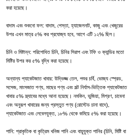
করা হয়েছে।
বাদাম এবং শুকনো ফল: বাদাম, পেস্তা, হ্যাজেলনাট, কাজু এবং খেজুরের
উপর এখন মাত্র ৫% কর প্রযোজ্য হবে, আগে এটি ১২% ছিল।
চিনি ও মিষ্টান্ন: পরিশোধিত চিনি, চিনির সিরাপ এবং টফি ও ক্যান্ডির মতো
মিষ্টির উপর কর ৫% বৃদ্ধি করা হয়েছে।
অন্যান্য প্যাকেটজাত খাবার: উদ্ভিজ্জ তেল, পশুর চর্বি, ভোজ্য স্প্রেড,
সসেজ, মাংসজাত পণ্য, মাছের পণ্য এবং মল্ট নির্যাস-ভিত্তিক প্যাকেটজাত
খাবার ৫% স্ল্যাবের মধ্যে আনা হয়েছে। নমকিন, ভুজিয়া, মিশ্রণ, চাবেনা
এবং অনুরূপ খাবারের জন্য প্রস্তুত পণ্য (রোস্টেড চানা বাদে),
প্যাকেটজাত এবং লেবেলযুক্ত, ১৮% থেকে কমিয়ে ৫% করা হয়েছে।
পানি: প্রাকৃতিক বা কৃত্রিম খনিজ পানি এবং বায়ুযুক্ত পানির (চিনি, মিষ্টি বা