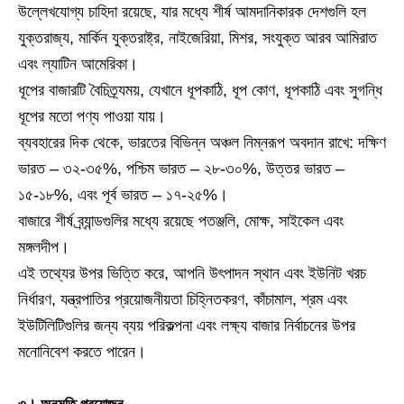
উল্লেখযোগ্য চাহিদা রয়েছে, যার মধ্যে শীর্ষ আমদানিকারক দেশগুলি হল
যুক্তরাজ্য, মার্কিন যুক্তরাষ্ট্র, নাইজেরিয়া, মিশর, সংযুক্ত আরব আমিরাত
এবং ল্যাটিন আমেরিকা।
ধূপের বাজারটি বৈচিত্র্যময়, যেখানে ধূপকাঠি, ধূপ কোণ, ধূপকাঠি এবং সুগন্ধি
ধূপের মতো পণ্য পাওয়া যায়।
ব্যবহারের দিক থেকে, ভারতের বিভিন্ন অঞ্চল নিম্নরূপ অবদান রাখে: দক্ষিণ
ভারত – ৩২-৩৫%, পশ্চিম ভারত – ২৮-৩০%, উত্তর ভারত –
১৫-১৮%, এবং পূর্ব ভারত – ১৭-২৫%।
বাজারে শীর্ষ ব্র্যান্ডগুলির মধ্যে রয়েছে পতঞ্জলি, মোক্ষ, সাইকেল এবং
মঙ্গলদীপ।
এই তথ্যের উপর ভিত্তি করে, আপনি উৎপাদন স্থান এবং ইউনিট খরচ
নির্ধারণ, যন্ত্রপাতির প্রয়োজনীয়তা চিহ্নিতকরণ, কাঁচামাল, শ্রম এবং
ইউটিলিটিগুলির জন্য ব্যয় পরিকল্পনা এবং লক্ষ্য বাজার নির্বাচনের উপর
মনোনিবেশ করতে পারেন।