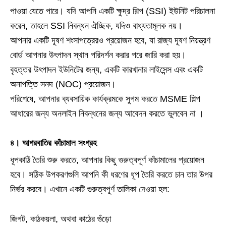
পাওয়া যেতে পারে। যদি আপনি একটি ক্ষুদ্র শিল্প (SSI) ইউনিট পরিচালনা
করেন, তাহলে SSI নিবন্ধন ঐচ্ছিক, যদিও বাধ্যতামূলক নয়।
আপনার একটি দূষণ শংসাপত্রেরও প্রয়োজন হবে, যা রাজ্য দূষণ নিয়ন্ত্রণ
বোর্ড আপনার উৎপাদন স্থান পরিদর্শন করার পরে জারি করা হয়।
বৃহত্তর উৎপাদন ইউনিটের জন্য, একটি কারখানার লাইসেন্স এবং একটি
অনাপত্তি সনদ (NOC) প্রয়োজন।
পরিশেষে, আপনার ব্যবসায়িক কার্যক্রমকে সুগম করতে MSME শিল্প
আধারের জন্য অনলাইন নিবন্ধনের জন্য আবেদন করতে ভুলবেন না ।
৪। আগরবাতির কাঁচামাল সংগ্রহ
ধূপকাঠি তৈরি শুরু করতে, আপনার কিছু গুরুত্বপূর্ণ কাঁচামালের প্রয়োজন
হবে। সঠিক উপকরণগুলি আপনি কী ধরণের ধূপ তৈরি করতে চান তার উপর
নির্ভর করবে। এখানে একটি গুরুত্বপূর্ণ তালিকা দেওয়া হল:
জিগট, কাঠকয়লা, অথবা কাঠের গুঁড়ো