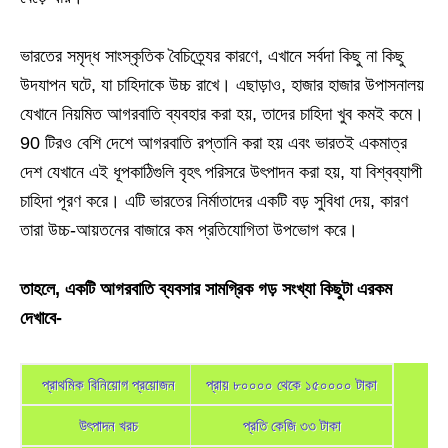
ভারতের সমৃদ্ধ সাংস্কৃতিক বৈচিত্র্যের কারণে, এখানে সর্বদা কিছু না কিছু
উদযাপন ঘটে, যা চাহিদাকে উচ্চ রাখে। এছাড়াও, হাজার হাজার উপাসনালয়
যেখানে নিয়মিত আগরবাতি ব্যবহার করা হয়, তাদের চাহিদা খুব কমই কমে।
90 টিরও বেশি দেশে আগরবাতি রপ্তানি করা হয় এবং ভারতই একমাত্র
দেশ যেখানে এই ধূপকাঠিগুলি বৃহৎ পরিসরে উৎপাদন করা হয়, যা বিশ্বব্যাপী
চাহিদা পূরণ করে। এটি ভারতের নির্মাতাদের একটি বড় সুবিধা দেয়, কারণ
তারা উচ্চ-আয়তনের বাজারে কম প্রতিযোগিতা উপভোগ করে।
তাহলে, একটি আগরবাতি ব্যবসার সামগ্রিক গড় সংখ্যা কিছুটা এরকম
দেখাবে-
প্রাথমিক বিনিয়োগ প্রয়োজন
প্রায় ৮০০০০ থেকে ১৫০০০০ টাকা
উৎপাদন খরচ
প্রতি কেজি ৩৩ টাকা