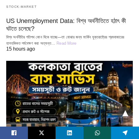
STOCK-MARKET
US Unemployment Data: বিশ্ব অর্থনীতিতে হঠাৎ কী
ঘটতে চলেছে?
বিশ্ব অর্থনীতির গতিপথ কোন দিকে যাচ্ছে—তা বোঝার জন্য মার্কিন যুক্তরাষ্ট্রের শ্রমবাজারের
হালহকিকত পর্যবেক্ষণ করা অত্যন্ত…
Read More
15 hours ago
LATEST UPDATES