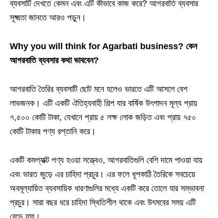
ব্যবসাটি দেখতে কেমন এবং এটি কীভাবে কাজ করে? আগরবাতি ব্যবসার
সূক্ষ্মতা জানতে আরও পড়ুন।
Why you will think for Agarbati business? কেন
আগরবাতি ব্যবসার কথা ভাববেন?
আগরবাতি তৈরির ব্যবসাটি ছোট মনে হলেও ভারতে এটি আসলে বেশ
লাভজনক। এটি একটি ঐতিহ্যবাহী শিল্প যার বার্ষিক উৎপাদন মূল্য প্রায়
৭,৫০০ কোটি টাকা, যেখানে প্রায় ৫ লক্ষ লোক জড়িত এবং প্রায় ৭৫০
কোটি টাকার পণ্য রপ্তানি করে।
একটি কমপ্যাক্ট পণ্য হওয়া সত্ত্বেও, আগরবাতিগুলি বেশি দামে পাওয়া যায়
এবং ভারত জুড়ে এর চাহিদা প্রচুর। এর ফলে ধূপকাঠি তৈরিকে সবচেয়ে
অবমূল্যায়িত ব্যবসায়িক ধারণাগুলির মধ্যে একটি করে তোলে যার সম্ভাবনা
প্রচুর। সারা বছর ধরে চাহিদা স্থিতিশীল থাকে এবং উৎসবের সময় এটি
বেড়ে যায়।