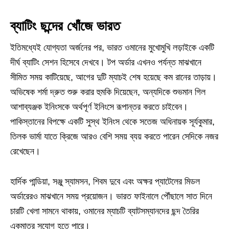
ব্যাটিং ছন্দের খোঁজে ভারত
ইতিমধ্যেই যোগ্যতা অর্জনের পর, ভারত ওমানের মুখোমুখি লড়াইকে একটি
দীর্ঘ ব্যাটিং সেশন হিসেবে দেখবে। টপ অর্ডার এখনও পর্যন্ত মাঝখানে
সীমিত সময় কাটিয়েছে, আগের দুটি ম্যাচই শেষ হয়েছে কম রানের তাড়ায়।
অভিষেক শর্মা দ্রুত শুরু করার হুমকি দিয়েছেন, অন্যদিকে শুভমান গিল
আশাব্যঞ্জক ইনিংসকে অর্থপূর্ণ ইনিংসে রূপান্তর করতে চাইবেন।
পাকিস্তানের বিপক্ষে একটি সুস্থ ইনিংস থেকে সতেজ অধিনায়ক সূর্যকুমার,
তিলক ভার্মা যাতে ক্রিজে আরও বেশি সময় ব্যয় করতে পারেন সেদিকে নজর
রেখেছেন।
হার্দিক পান্ডিয়া, সঞ্জু স্যামসন, শিবম দুবে এবং অক্ষর প্যাটেলের মিডল
অর্ডারেরও মাঝখানে সময় প্রয়োজন। ভারত ফাইনালে পৌঁছালে সাত দিনে
চারটি খেলা সামনে থাকায়, ওমানের ম্যাচটি ব্যাটসম্যানদের ছন্দ তৈরির
একমাত্র সুযোগ হতে পারে।