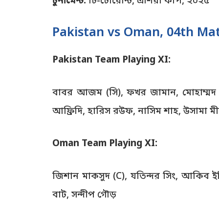
টুর্নামেন্ট:
টি-টোয়েন্টি, এশিয়া কাপ, ২০২৫
Pakistan vs Oman, 04th Matc
Pakistan Team Playing XI:
বাবর আজম (সি), ফখর জামান, মোহাম্মদ র
আফ্রিদি, হারিস রউফ, নাসিম শাহ, উসামা ম
Oman Team Playing XI:
জিশান মাকসুদ (C), যতিন্দর সিং, আকিব ইল
বাট, সন্দীপ গৌড়