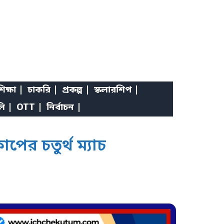
িক্ষা |
চাকরি |
প্রকল্প |
স্কলারশিপ |
লি |
OTT |
নির্বাচন |
র চতুর্থ ম্যাচ