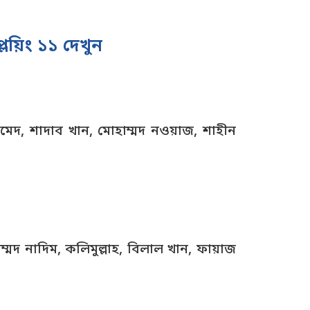
য়িং ১১ দেখুন
েদ, শাদাব খান, মোহাম্মদ নওয়াজ, শাহীন
্মদ নাদিম, কলিমুল্লাহ, বিলাল খান, ফায়াজ