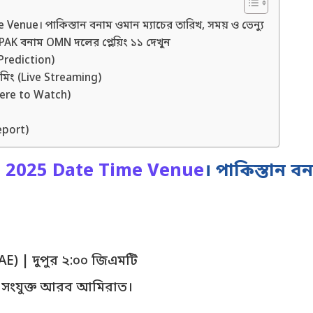
nue। পাকিস্তান বনাম ওমান ম্যাচের তারিখ, সময় ও ভেন্যু
AK বনাম OMN দলের প্লেয়িং ১১ দেখুন
 Prediction)
রিমিং (Live Streaming)
here to Watch)
Report)
p 2025 Date Time Venue
। পাকিস্তান ব
় (UAE) | দুপুর ২:০০ জিএমটি
াম, সংযুক্ত আরব আমিরাত।