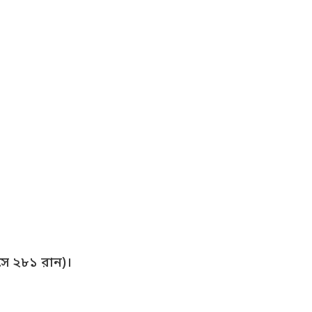
াসে ২৮১ রান)।