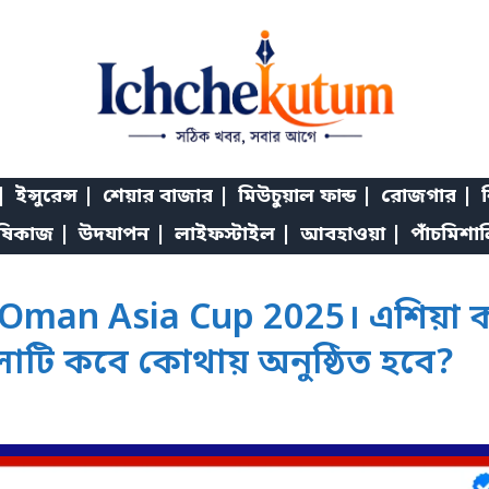
|
ইন্সুরেন্স |
শেয়ার বাজার |
মিউচুয়াল ফান্ড |
রোজগার |
শ
ষিকাজ |
উদযাপন |
লাইফস্টাইল |
আবহাওয়া |
পাঁচমিশা
man Asia Cup 2025। এশিয়া কাপে
লাটি কবে কোথায় অনুষ্ঠিত হবে?