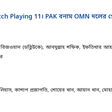
h Playing 11। PAK বনাম OMN দলের প্লে
িজওয়ান (ডব্লিউকে), আবদুল্লাহ শফিক, ইফতিখার আহম
ীর
িয়াস, কাশ্যপ প্রজাপতি, শোয়েব খান, আয়ান খান, মোহাম