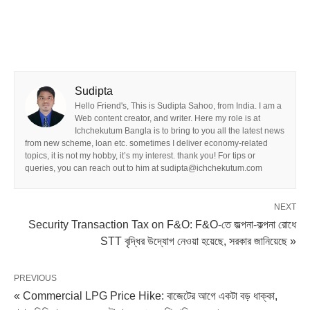
Sudipta
Hello Friend's, This is Sudipta Sahoo, from India. I am a
Web content creator, and writer. Here my role is at
Ichchekutum Bangla is to bring to you all the latest news
from new scheme, loan etc. sometimes I deliver economy-related
topics, it is not my hobby, it’s my interest. thank you! For tips or
queries, you can reach out to him at sudipta@ichchekutum.com
NEXT
Security Transaction Tax on F&O: F&O-তে জল্পনা-কল্পনা রোধে
STT বৃদ্ধির উদ্যোগ নেওয়া হয়েছে, সরকার জানিয়েছে »
PREVIOUS
« Commercial LPG Price Hike: বাজেটের আগে একটা বড় ধাক্কা,