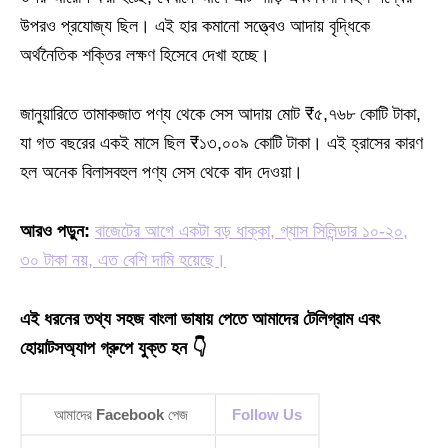
উপরও প্রযোজ্য ছিল। এই হার কমানো সত্ত্বেও আদায় বৃদ্ধিকে
অর্থনৈতিক শক্তির লক্ষণ হিসেবে দেখা হচ্ছে।
জানুয়ারিতে তামাকজাত পণ্য থেকে সেস আদায় মোট ₹৫,৭৬৮ কোটি টাকা,
যা গত বছরের একই মাসে ছিল ₹১৩,০০৯ কোটি টাকা। এই হ্রাসের কারণ
হল অনেক বিলাসবহুল পণ্য সেস থেকে বাদ দেওয়া।
আরও পড়ুন:
বাজেটের আগে একটা বড় ধাক্কা, গ্যাস সিলিন্ডার ১০-২০,
৩০ টাকা নয়, এত বেশি দামি হয়েছে।
এই ধরনের তথ্য সহজ বাংলা ভাষায় পেতে আমাদের টেলিগ্রাম এবং
হোয়াটসঅ্যাপ গ্রুপে যুক্ত হন 👇
আমাদের
Facebook
পেজ
Follow Us