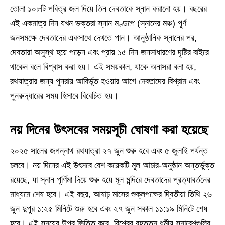
তোলা ১০৮টি পবিত্র জল দিয়ে তিন দেবতাকে স্নান করানো হয়। বছরের
এই একমাত্র দিন যখন ভক্তরা স্নান মণ্ডপে (স্নানের মঞ্চ) পূর্ণ
জনসমক্ষে দেবতাদের একসাথে দেখতে পান। আনুষ্ঠানিক স্নানের পর,
দেবতারা অসুস্থ হয়ে পড়েন এবং প্রায় ১৫ দিন জনসাধারণের দৃষ্টির বাইরে
থাকেন বলে বিশ্বাস করা হয়। এই সময়কাল, যাকে অনাসরা বলা হয়,
রথযাত্রার জন্য পুনরায় আবির্ভূত হওয়ার আগে দেবতাদের বিশ্রাম এবং
পুনরুদ্ধারের সময় হিসাবে বিবেচিত হয়।
নয় দিনের উৎসবের সময়সূচী ঘোষণা করা হয়েছে
২০২৫ সালের জগন্নাথ রথযাত্রা ২৭ জুন শুরু হবে এবং ৫ জুলাই পর্যন্ত
চলবে। নয় দিনের এই উৎসবে বেশ কয়েকটি মূল আচার-অনুষ্ঠান অন্তর্ভুক্ত
রয়েছে, যা স্নান পূর্ণিমা দিয়ে শুরু হয়ে মূল মন্দিরে দেবতাদের প্রত্যাবর্তনের
মাধ্যমে শেষ হবে। এই বছর, আষাঢ় মাসের শুক্লপক্ষের দ্বিতীয়া তিথি ২৬
জুন দুপুর ১:২৫ মিনিটে শুরু হবে এবং ২৭ জুন সকাল ১১:১৯ মিনিটে শেষ
হবে। এই সময়ের উপর ভিত্তি করে, বিশ্বের বৃহত্তম ধর্মীয় সমাবেশগুলির