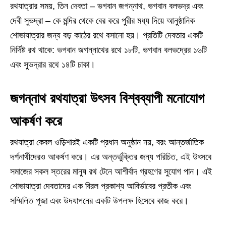
রথযাত্রার সময়, তিন দেবতা – ভগবান জগন্নাথ, ভগবান বলভদ্র এবং
দেবী সুভদ্রা – কে মন্দির থেকে বের করে পুরীর মধ্য দিয়ে আনুষ্ঠানিক
শোভাযাত্রার জন্য বড় কাঠের রথে বসানো হয়। প্রতিটি দেবতার একটি
নির্দিষ্ট রথ থাকে: ভগবান জগন্নাথের রথে ১৮টি, ভগবান বলভদ্রের ১৬টি
এবং সুভদ্রার রথে ১৪টি চাকা।
জগন্নাথ রথযাত্রা উৎসব বিশ্বব্যাপী মনোযোগ
আকর্ষণ করে
রথযাত্রা কেবল ওড়িশারই একটি প্রধান অনুষ্ঠান নয়, বরং আন্তর্জাতিক
দর্শনার্থীদেরও আকর্ষণ করে। এর অন্তর্ভুক্তির জন্য পরিচিত, এই উৎসবে
সমাজের সকল স্তরের মানুষ রথ টেনে আশীর্বাদ গ্রহণের সুযোগ পান। এই
শোভাযাত্রা দেবতাদের এক বিরল প্রকাশ্য আবির্ভাবের প্রতীক এবং
সম্মিলিত পূজা এবং উদযাপনের একটি উপলক্ষ হিসেবে কাজ করে।