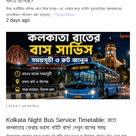
ঘটতে চলেছে?
বিশ্ব অর্থনীতির গতিপথ কোন দিকে যাচ্ছে—তা বোঝার জন্য মার্কিন যুক্তরাষ্ট্রের শ্রমবাজারের
হালহকিকত পর্যবেক্ষণ করা অত্যন্ত…
Read More
2 days ago
LATEST UPDATES
Kolkata Night Bus Service Timetable: রাতে
কলকাতায় ফেরার ভরসা নাইট বাস! দেখুন বাসের সময়
তিলোত্তমা কলকাতা কখনো ঘুমোয় না! গভীর রাতে হাওড়া বা শিয়ালদা স্টেশনে ট্রেন থেকে নামা