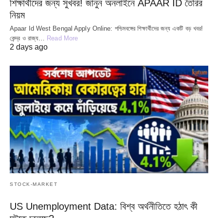
শিক্ষার্থীদের জন্য সুখবর! জানুন অনলাইনে APAAR ID তৈরির
নিয়ম
Apaar Id West Bengal Apply Online: পশ্চিমবঙ্গের শিক্ষার্থীদের জন্য একটি বড় খবর!
কেন্দ্র ও রাজ্য…
Read More
2 days ago
STOCK-MARKET
US Unemployment Data: বিশ্ব অর্থনীতিতে হঠাৎ কী