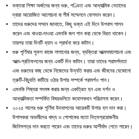
ভক্তরা শিক্ষা অর্জনের জন্য গুরু, পণ্ডিত এবং আধ্যাত্মিক নেতাদের
দ্বারা আয়োজিত আলোচনা বা শীর্ষ সম্মেলনে যোগদান করেন।
তাদের গুরুদের সম্মান জানাতে, কিছু ভক্ত এই দিনে উপবাস পালন
করেন এবং খাওয়া-দাওয়া এমনকি জল পান করা থেকে বিরত থাকেন।
তারপর তারা দিনটি ধ্যান ও প্রার্থনা করে কাটান।
গুরু পূর্ণিমার সুফল কাজে লাগানোর জন্য, ব্যক্তিরা আত্মসমালোচনা এবং
আত্ম-প্রতিফলনের জন্য একটি দিন কাটান। তারা তাদের পরামর্শদাতা
এবং গুরুদের কাছ থেকে নিজেদের উন্নতি করার এবং জীবনের যেকোনো
ত্রুটি-বিচ্যুতি কাটিয়ে ওঠার উপায় সম্পর্কে পরামর্শও পান।
এমনকি শিষ্যরা সৎসঙ্গ করার জন্য একত্রিত হন এবং দর্শন ও
আধ্যাত্মিকতা সম্পর্কিত বিষয়গুলিতে কথোপকথন পরিচালনা করেন।
২০২৫ সালের গুরু পূর্ণিমা উদযাপনের আরেকটি উপায় হল দান করা।
উপাসকরা অভাবীদের খাদ্য ও পোশাকের মতো নিত্যপ্রয়োজনীয়
জিনিসপত্র দান করতে পারেন এবং তাদের গুরুর আশীর্বাদ পেতে পারেন।