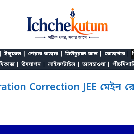
|
ইন্সুরেন্স |
শেয়ার বাজার |
মিউচুয়াল ফান্ড |
রোজগার |
শ
ষিকাজ |
উদযাপন |
লাইফস্টাইল |
আবহাওয়া |
পাঁচমিশা
ation Correction JEE মেইন রে