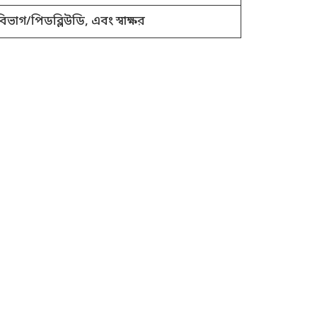
িভাগ/পিডব্লিউডি, এবং স্বাক্ষর