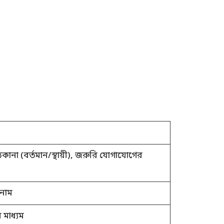
কানা (বর্তমান/স্থায়ী), জরুরি যোগাযোগের
 নাম
 মাধ্যম