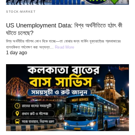
STOCK-MARKET
US Unemployment Data: বিশ্ব অর্থনীতিতে হঠাৎ কী
ঘটতে চলেছে?
বিশ্ব অর্থনীতির গতিপথ কোন দিকে যাচ্ছে—তা বোঝার জন্য মার্কিন যুক্তরাষ্ট্রের শ্রমবাজারের
হালহকিকত পর্যবেক্ষণ করা অত্যন্ত…
Read More
1 day ago