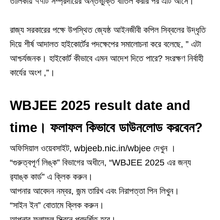
তালিকায় ৭৭টি সম্প্রদায়ের অন্তর্ভুক্তি বাতিল করার পর এটি আসে।
রাজ্য সরকারের পক্ষে উপস্থিত জ্যেষ্ঠ আইনজীবী কপিল সিব্বলের উদ্ধৃতি
দিয়ে শীর্ষ আদালত হাইকোর্টের পদক্ষেপের সমালোচনা করে বলেছে, ” এটা
আশ্চর্যজনক। হাইকোর্ট কীভাবে এমন আদেশ দিতে পারে? সংরক্ষণ নির্বাহী
কার্যের অংশ ,”।
WBJEE 2025 result date and
time। ফলাফল কিভাবে ডাউনলোড করবেন?
অফিসিয়াল ওয়েবসাইট, wbjeeb.nic.in/wbjee দেখুন ।
“গুরুত্বপূর্ণ লিঙ্ক” বিভাগের অধীনে, “WBJEE 2025 এর জন্য
র‍্যাঙ্ক কার্ড” এ ক্লিক করুন।
আপনার আবেদন নম্বর, জন্ম তারিখ এবং নিরাপত্তা পিন লিখুন।
“সাইন ইন” বোতামে ক্লিক করুন।
আপনার ফলাফল স্ক্রিনে প্রদর্শিত হবে।