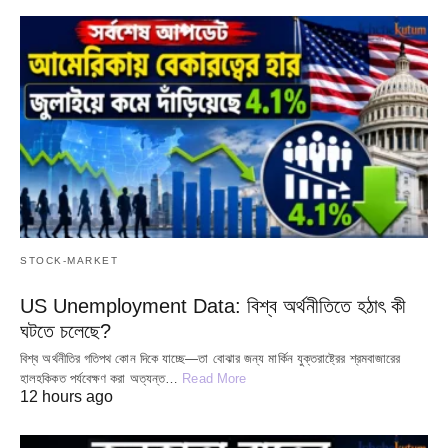
STOCK-MARKET
US Unemployment Data: বিশ্ব অর্থনীতিতে হঠাৎ কী
ঘটতে চলেছে?
বিশ্ব অর্থনীতির গতিপথ কোন দিকে যাচ্ছে—তা বোঝার জন্য মার্কিন যুক্তরাষ্ট্রের শ্রমবাজারের
হালহকিকত পর্যবেক্ষণ করা অত্যন্ত…
Read More
12 hours ago