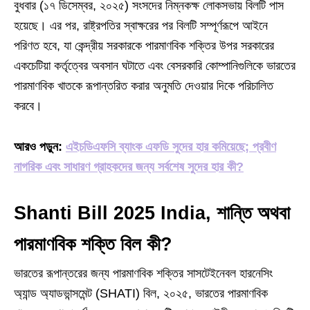
বুধবার (১৭ ডিসেম্বর, ২০২৫) সংসদের নিম্নকক্ষ লোকসভায় বিলটি পাস
হয়েছে। এর পর, রাষ্ট্রপতির স্বাক্ষরের পর বিলটি সম্পূর্ণরূপে আইনে
পরিণত হবে, যা কেন্দ্রীয় সরকারকে পারমাণবিক শক্তির উপর সরকারের
একচেটিয়া কর্তৃত্বের অবসান ঘটাতে এবং বেসরকারি কোম্পানিগুলিকে ভারতের
পারমাণবিক খাতকে রূপান্তরিত করার অনুমতি দেওয়ার দিকে পরিচালিত
করবে।
আরও পড়ুন:
এইচডিএফসি ব্যাংক এফডি সুদের হার কমিয়েছে; প্রবীণ
নাগরিক এবং সাধারণ গ্রাহকদের জন্য সর্বশেষ সুদের হার কী?
Shanti Bill 2025 India, শান্তি অথবা
পারমাণবিক শক্তি বিল কী?
ভারতের রূপান্তরের জন্য পারমাণবিক শক্তির সাসটেইনেবল হারনেসিং
অ্যান্ড অ্যাডভান্সমেন্ট (SHATI) বিল, ২০২৫, ভারতের পারমাণবিক