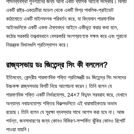
শাসনব্যবস্থা পুনর্গঠনের জন্য আনা একটি ব্যাপক আইনী সংস্কার। বিলটি
একটি রাষ্ট্র-একচেটিয়া মডেল থেকে একটি মিশ্র পাবলিক-প্রাইভেট
কাঠামোতে একটি মাইলফলক পরিবর্তন করে, যা বিদ্যমান পারমাণবিক
আইনগুলিকে একটি একক ঐক্যবদ্ধ আইনে একীভূত করার কথা বলে,
কঠোর সরকারি তত্ত্বাবধানে বেসরকারি অংশগ্রহণকে সক্ষম করে এবং পুরানো
নিয়ন্ত্রক বিধানগুলি প্রতিস্থাপন করে।
রাজ্যসভায় ডঃ জিতেন্দ্র সিং কী বললেন?
ইতিমধ্যে, কেন্দ্রীয় পারমাণবিক শক্তি প্রতিমন্ত্রী ডঃ জিতেন্দ্র সিং সংসদের
উচ্চকক্ষ রাজ্যসভায় বিলটি নিয়ে আলোচনা করেন। তিনি বলেন যে
পারমাণবিক শক্তি একটি নির্ভরযোগ্য, 24×7 বিদ্যুৎ সরবরাহ করে, যেখানে
অন্যান্য নবায়নযোগ্য শক্তির বিকল্পগুলিতে এই ধারাবাহিকতার অভাব
রয়েছে। তিনি বলেন যে সুরক্ষা ব্যবস্থার সাথে আপস করা হবে না। আজ
পর্যন্ত, জনসাধারণের জন্য কোনও বিকিরণ-সম্পর্কিত ঝুঁকির কোনও রিপোর্ট
পাওয়া যায়নি।