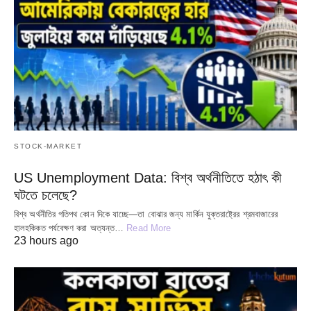
STOCK-MARKET
US Unemployment Data: বিশ্ব অর্থনীতিতে হঠাৎ কী
ঘটতে চলেছে?
বিশ্ব অর্থনীতির গতিপথ কোন দিকে যাচ্ছে—তা বোঝার জন্য মার্কিন যুক্তরাষ্ট্রের শ্রমবাজারের
হালহকিকত পর্যবেক্ষণ করা অত্যন্ত…
Read More
23 hours ago