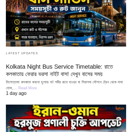
LATEST UPDATES
Kolkata Night Bus Service Timetable: রাতে
কলকাতায় ফেরার ভরসা নাইট বাস! দেখুন বাসের সময়
তিলোত্তমা কলকাতা কখনো ঘুমোয় না! গভীর রাতে হাওড়া বা শিয়ালদা স্টেশনে ট্রেন থেকে নামা
হোক,…
Read More
1 day ago