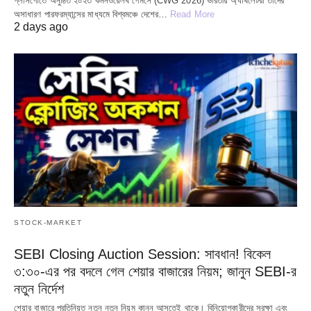
গ্লাসগোতে অনুষ্ঠিত ২০২৩ কমনওয়েলথ গেমসে (CWG 2026) ভারতীয় অ্যাথলেটরা তাদের
অসাধারণ পারফরম্যান্সের মাধ্যমে বিশ্বমঞ্চে দেশের…
Read More
2 days ago
STOCK-MARKET
SEBI Closing Auction Session: সাবধান! বিকেল
৩:৩০-এর পর বদলে গেল শেয়ার বাজারের নিয়ম; জানুন SEBI-র
নতুন নির্দেশ
শেয়ার বাজারে প্রতিনিয়ত নতুন নতুন নিয়ম কানুন আসতেই থাকে। বিনিয়োগকারীদের সুরক্ষা এবং