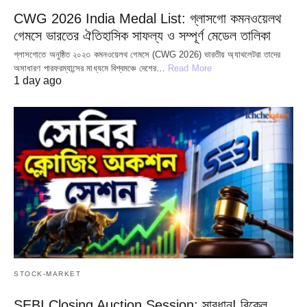
CWG 2026 India Medal List: গ্লাসগো কমনওয়েলথ
গেমসে ভারতের ঐতিহাসিক সাফল্য ও সম্পূর্ণ মেডেল তালিকা
গ্লাসগোতে অনুষ্ঠিত ২০২৩ কমনওয়েলথ গেমসে (CWG 2026) ভারতীয় অ্যাথলেটরা তাদের
অসাধারণ পারফরম্যান্সের মাধ্যমে বিশ্বমঞ্চে দেশের…
Read More
1 day ago
STOCK-MARKET
SEBI Closing Auction Session: সাবধান! বিকেল