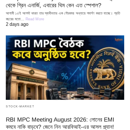
থেকে গ্রিন এনার্জি, এবারের থিম কেন এত স্পেশাল?
আগামী ১৫ই আগস্ট ভারত তার স্বাধীনতার এক গৌরবময় অধ্যায়ে পদার্পণ করতে যাচ্ছে। প্রতি
বছরের মতো…
Read More
2 days ago
STOCK-MARKET
RBI MPC Meeting August 2026: লোনের EMI
কমবে নাকি বাড়বে? জেনে নিন আরবিআই-এর আসল প্ল্যান!