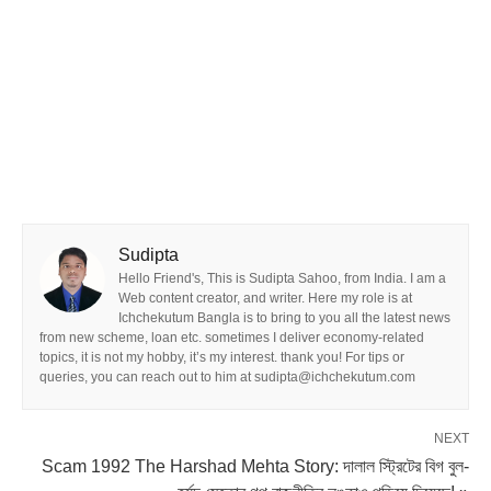
Sudipta
Hello Friend's, This is Sudipta Sahoo, from India. I am a
Web content creator, and writer. Here my role is at
Ichchekutum Bangla is to bring to you all the latest news
from new scheme, loan etc. sometimes I deliver economy-related
topics, it is not my hobby, it’s my interest. thank you! For tips or
queries, you can reach out to him at sudipta@ichchekutum.com
NEXT
Scam 1992 The Harshad Mehta Story: দালাল স্ট্রিটের বিগ বুল-