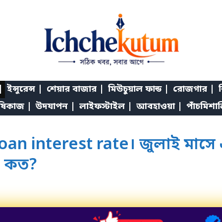
|
ইন্সুরেন্স |
শেয়ার বাজার |
মিউচুয়াল ফান্ড |
রোজগার |
শ
ষিকাজ |
উদযাপন |
লাইফস্টাইল |
আবহাওয়া |
পাঁচমিশা
an interest rate। জুলাই মাসে
ার কত?