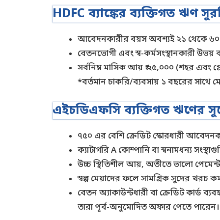
HDFC ব্যাঙ্কের ব্যক্তিগত ঋণ স
আবেদনকারীর বয়স অবশ্যই ২১ থেকে ৬০ বছ
বেতনভোগী এবং স্ব-কর্মসংস্থানকারী উভয় ব্
সর্বনিম্ন মাসিক আয় ₹ ২৫,০০০ (শহর এবং 
*বর্তমান চাকরি/ব্যবসায় ১ বছরের সাথে 
এইচডিএফসি ব্যক্তিগত ঋণের সু
৭৫০ এর বেশি ক্রেডিট স্কোরধারী আবেদনক
ক্যাটাগরি A কোম্পানি বা স্বনামধন্য সংস্
উচ্চ স্থিতিশীল আয়, অতীতে ভালো পেমেন্ট ই
স্বল্প মেয়াদের ফলে সামগ্রিক সুদের খরচ 
বেতন অ্যাকাউন্টধারী বা ক্রেডিট কার্ড ব্
তারা পূর্ব-অনুমোদিত অফার পেতে পারেন।