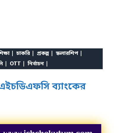
িক্ষা |
চাকরি |
প্রকল্প |
স্কলারশিপ |
লি |
OTT |
নির্বাচন |
 এইচডিএফসি ব্যাংকের