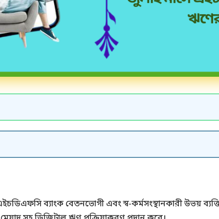
এইচডিএফসি ব্যাংক বেতনভোগী এবং স্ব-কর্মসংস্থানকারী উভয় ব্যক্ত
েয়াদ সহ ডিজিটাল ঋণ প্রক্রিয়াকরণ প্রদান করে।