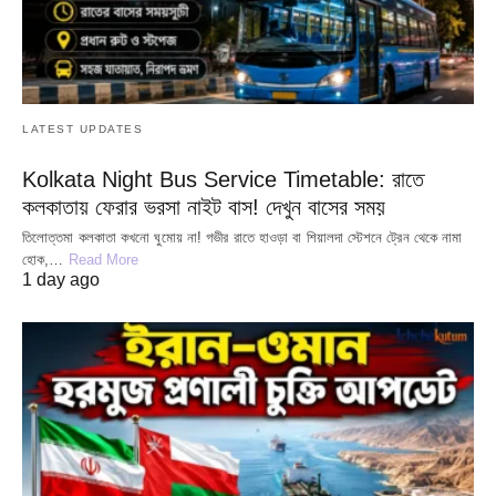
LATEST UPDATES
Kolkata Night Bus Service Timetable: রাতে
কলকাতায় ফেরার ভরসা নাইট বাস! দেখুন বাসের সময়
তিলোত্তমা কলকাতা কখনো ঘুমোয় না! গভীর রাতে হাওড়া বা শিয়ালদা স্টেশনে ট্রেন থেকে নামা
হোক,…
Read More
1 day ago