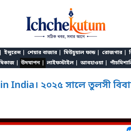
|
ইন্সুরেন্স |
শেয়ার বাজার |
মিউচুয়াল ফান্ড |
রোজগার |
শ
ষিকাজ |
উদযাপন |
লাইফস্টাইল |
আবহাওয়া |
পাঁচমিশা
n India। ২০২৫ সালে তুলসী বিবাহ