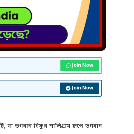
Join Now
Join Now
ি, যা ভগবান বিষ্ণুর শালিগ্রাম রূপে ভগবান