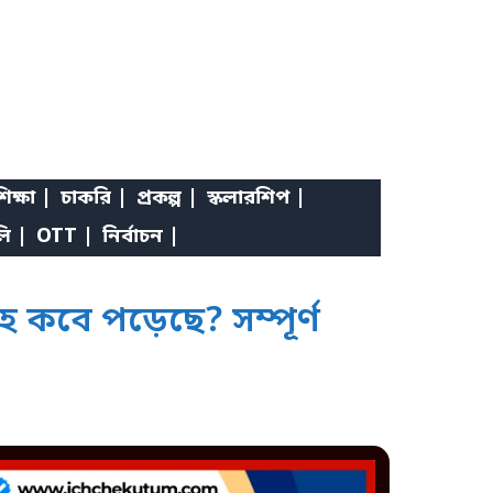
িক্ষা |
চাকরি |
প্রকল্প |
স্কলারশিপ |
লি |
OTT |
নির্বাচন |
 কবে পড়েছে? সম্পূর্ণ