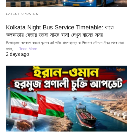
LATEST UPDATES
Kolkata Night Bus Service Timetable: রাতে
কলকাতায় ফেরার ভরসা নাইট বাস! দেখুন বাসের সময়
তিলোত্তমা কলকাতা কখনো ঘুমোয় না! গভীর রাতে হাওড়া বা শিয়ালদা স্টেশনে ট্রেন থেকে নামা
হোক,…
Read More
2 days ago