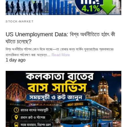
STOCK-MARKET
US Unemployment Data: বিশ্ব অর্থনীতিতে হঠাৎ কী
ঘটতে চলেছে?
বিশ্ব অর্থনীতির গতিপথ কোন দিকে যাচ্ছে—তা বোঝার জন্য মার্কিন যুক্তরাষ্ট্রের শ্রমবাজারের
হালহকিকত পর্যবেক্ষণ করা অত্যন্ত…
Read More
1 day ago