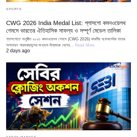
SPORTS
CWG 2026 India Medal List: গ্লাসগো কমনওয়েলথ
গেমসে ভারতের ঐতিহাসিক সাফল্য ও সম্পূর্ণ মেডেল তালিকা
গ্লাসগোতে অনুষ্ঠিত ২০২৩ কমনওয়েলথ গেমসে (CWG 2026) ভারতীয় অ্যাথলেটরা তাদের
অসাধারণ পারফরম্যান্সের মাধ্যমে বিশ্বমঞ্চে দেশের…
Read More
2 days ago