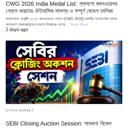
CWG 2026 India Medal List: গ্লাসগো কমনওয়েলথ
গেমসে ভারতের ঐতিহাসিক সাফল্য ও সম্পূর্ণ মেডেল তালিকা
গ্লাসগোতে অনুষ্ঠিত ২০২৩ কমনওয়েলথ গেমসে (CWG 2026) ভারতীয় অ্যাথলেটরা তাদের
অসাধারণ পারফরম্যান্সের মাধ্যমে বিশ্বমঞ্চে দেশের…
Read More
2 days ago
STOCK-MARKET
SEBI Closing Auction Session: সাবধান! বিকেল