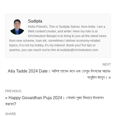
Sudipta
Hello Friend's, This is Sudipta Sahoo, from India. I am a
Web content creator, and writer. Here my role is at
Ichchekutum Bangla is to bring to you all the latest news
from new scheme, loan etc. sometimes I deliver economy-related
topics, it is not my hobby, it’s my interest. thank you! For tips or
queries, you can reach out to him at sudipta@ichchekutum.com
NEXT
Atla Tadde 2024 Date। আটলা তাড্ডে কবে এবং তেলুগু উৎসবের আচার-
অনুষ্ঠান জানুন। »
PREVIOUS
« Happy Govardhan Puja 2024। গোবর্ধন পূজা কিভাবে উদযাপন
করবেন?
SHARE