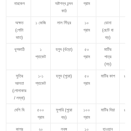
নারকেল
অষ্টগন্ধ চন্দন
গ্রাম
কাঠ
অক্ষত
১ কেজি
লাল সিঁদুর
১০
ডোনা
১-
(গোটা
গ্রাম
(ছোট বা
পি
ভাত)
বড়)
ধূপকাঠি
১
হলুদ (গুঁড়ো)
৫০
মাটির
১ প
প্যাকেট
গ্রাম
পাত্র
(বড়)
সুতির
১-১
হলুদ (পুরো)
৫০
মাটির কাপ
৮ টু
আলতা
প্যাকেট
গ্রাম
(গোলাকার
/ লম্বা)
দেশি ঘি
৫০০
সুপারি (পুরো
১০০
মাটির দিয়া
৮ টু
গ্রাম
বড়)
গ্রাম
কাপুর
২০
লবঙ্গ
১০
হাওয়ান
১ প