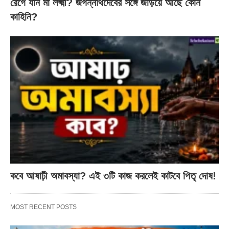
রেগে যান মা লক্ষ্মী? জগন্নাথদেবের সঙ্গে জড়িয়ে আছে কোন
কাহিনি?
কবে আষাঢ়ী অমাবস্যা? এই ৩টি কাজ করলেই কাটবে পিতৃ দোষ!
MOST RECENT POSTS