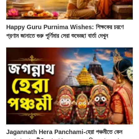
Happy Guru Purnima Wishes: শিক্ষকের চরণে
প্রণাম জানাতে গুরু পূর্ণিমার সেরা শুভেচ্ছা বার্তা দেখুন
Jagannath Hera Panchami-হেরা পঞ্চমীতে কেন