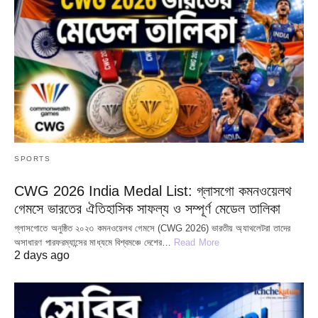
SPORTS
CWG 2026 India Medal List: গ্লাসগো কমনওয়েলথ
গেমসে ভারতের ঐতিহাসিক সাফল্য ও সম্পূর্ণ মেডেল তালিকা
গ্লাসগোতে অনুষ্ঠিত ২০২৩ কমনওয়েলথ গেমসে (CWG 2026) ভারতীয় অ্যাথলেটরা তাদের
অসাধারণ পারফরম্যান্সের মাধ্যমে বিশ্বমঞ্চে দেশের…
Read More
2 days ago