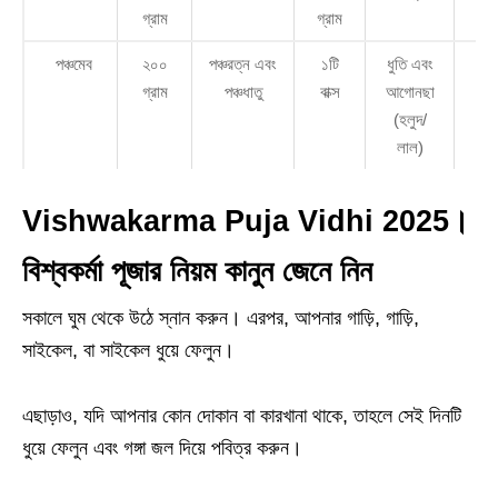
গ্রাম
গ্রাম
গ্র
পঞ্চমেব
২০০
পঞ্চরত্ন এবং
১টি
ধুতি এবং
১-
গ্রাম
পঞ্চধাতু
বাক্স
আগোনছা
পি
(হলুদ/
লাল)
Vishwakarma Puja Vidhi 2025।
বিশ্বকর্মা পূজার নিয়ম কানুন জেনে নিন
সকালে ঘুম থেকে উঠে স্নান করুন। এরপর, আপনার গাড়ি, গাড়ি,
সাইকেল, বা সাইকেল ধুয়ে ফেলুন।
এছাড়াও, যদি আপনার কোন দোকান বা কারখানা থাকে, তাহলে সেই দিনটি
ধুয়ে ফেলুন এবং গঙ্গা জল দিয়ে পবিত্র করুন।