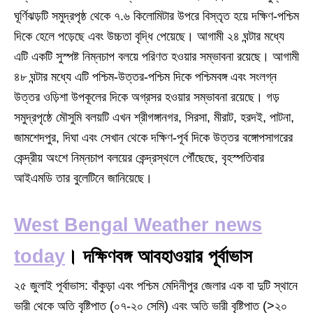
ঘূর্ণিঝড়টি সমুদ্রপৃষ্ঠ থেকে ৭.৬ কিলোমিটার উপরে বিস্তৃত হয়ে দক্ষিণ-পশ্চিম
দিকে হেলে পড়েছে এবং উচ্চতা বৃদ্ধি পেয়েছে। আগামী ২৪ ঘন্টার মধ্যে
এটি একটি সুস্পষ্ট নিম্নচাপ বলয়ে পরিণত হওয়ার সম্ভাবনা রয়েছে। আগামী
৪৮ ঘন্টার মধ্যে এটি পশ্চিম-উত্তর-পশ্চিম দিকে পশ্চিমবঙ্গ এবং সংলগ্ন
উত্তর ওড়িশা উপকূলের দিকে অগ্রসর হওয়ার সম্ভাবনা রয়েছে। গড়
সমুদ্রপৃষ্ঠে মৌসুমি বলয়টি এখন শ্রীগঙ্গানগর, সিরসা, মীরাট, হরদই, পাটনা,
জামশেদপুর, দিঘা এবং সেখান থেকে দক্ষিণ-পূর্ব দিকে উত্তর বঙ্গোপসাগরের
কেন্দ্রীয় অংশে নিম্নচাপ বলয়ের কেন্দ্রস্থলে পৌঁছেছে, বৃহস্পতিবার
আইএমডি তার বুলেটিনে জানিয়েছে।
West Bengal Weather news
today
। দক্ষিণবঙ্গ আবহাওয়ার পূর্বাভাস
২৫ জুলাই পূর্বাভাস: বাঁকুড়া এবং পশ্চিম মেদিনীপুর জেলার এক বা দুটি স্থানে
ভারী থেকে অতি বৃষ্টিপাত (০৭-২০ সেমি) এবং অতি ভারী বৃষ্টিপাত (>২০