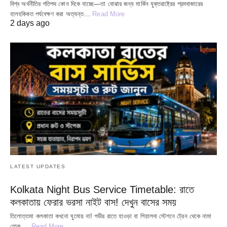
বিশ্ব অর্থনীতির গতিপথ কোন দিকে যাচ্ছে—তা বোঝার জন্য মার্কিন যুক্তরাষ্ট্রের শ্রমবাজারের
হালহকিকত পর্যবেক্ষণ করা অত্যন্ত…
Read More
2 days ago
LATEST UPDATES
Kolkata Night Bus Service Timetable: রাতে
কলকাতায় ফেরার ভরসা নাইট বাস! দেখুন বাসের সময়
তিলোত্তমা কলকাতা কখনো ঘুমোয় না! গভীর রাতে হাওড়া বা শিয়ালদা স্টেশনে ট্রেন থেকে নামা
হোক,…
Read More