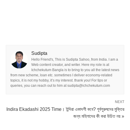
Sudipta
Hello Friend's, This is Sudipta Sahoo, from India. I am a
Web content creator, and writer. Here my role is at
Ichchekutum Bangla is to bring to you all the latest news
from new scheme, loan etc. sometimes I deliver economy-related
topics, it is not my hobby, it’s my interest. thank you! For tips or
queries, you can reach out to him at sudipta@ichchekutum.com
NEXT
Indira Ekadashi 2025 Time। ইন্দিরা একাদশী কবে? পূর্বপুরুষদের মুক্তির
জন্য মহিলাদের কী করা উচিত নয় »