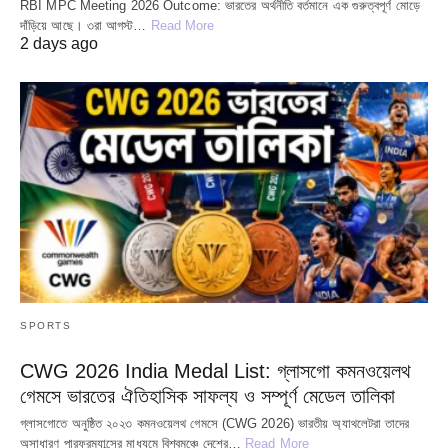
RBI MPC Meeting 2026 Outcome: ভারতের অর্থনীতি বর্তমানে এক গুরুত্বপূর্ণ মোড়ে
দাঁড়িয়ে আছে। ৩রা আগস্ট…
Read More
2 days ago
SPORTS
CWG 2026 India Medal List: গ্লাসগো কমনওয়েলথ
গেমসে ভারতের ঐতিহাসিক সাফল্য ও সম্পূর্ণ মেডেল তালিকা
গ্লাসগোতে অনুষ্ঠিত ২০২৩ কমনওয়েলথ গেমসে (CWG 2026) ভারতীয় অ্যাথলেটরা তাদের
অসাধারণ পারফরম্যান্সের মাধ্যমে বিশ্বমঞ্চে দেশের…
Read More