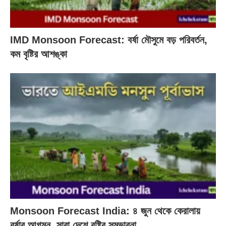
IMD Monsoon Forecast: বর্ষা মৌসুমে বড় পরিবর্তন,
কম বৃষ্টির আশঙ্কা
Monsoon Forecast India: ৪ জুন থেকে কেরালায়
বর্ষার আগমন, সারা দেশে বৃষ্টির সম্ভাবনা