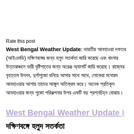
Rate this post
West Bengal Weather Update
: ভারতীয় আবহাওয়া দফতর
(আইএমডি) দক্ষিণবঙ্গের জন্য হলুদ সতর্কতা জারি করেছে এবং বাংলার
উত্তরাঞ্চলে ভারী বৃষ্টিপাতের জন্য অরেঞ্জ অ্যালার্ট জারি করেছে। রাজ্যের
বৃহত্তম উৎসব, দুর্গাপুজো ঘনিয়ে আসার সাথে সাথে, লোকেরা মনোরম
আবহাওয়ার আশায় তাদের আঙ্গুল অতিক্রম করে। অনেক প্রতিকূল
আবহাওয়ার জন্য পুজো পরিকল্পনার উপর একটি বড় প্রশ্নচিহ্ন বোঝায়।
West Bengal Weather Update।
দক্ষিণবঙ্গে হলুদ সতর্কতা