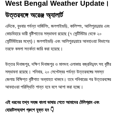
West Bengal Weather Update।
উত্তরবঙ্গে অরেঞ্জ অ্যালার্ট
এদিকে, বুধবার পর্যন্ত দার্জিলিং, জলপাইগুড়ি, কালিম্পং, আলিপুরদুয়ার এবং
কোচবিহারে ভারী বৃষ্টিপাতের সম্ভাবনা রয়েছে (৭ সেন্টিমিটার থেকে ২০
সেন্টিমিটারের মধ্যে)। জলপাইগুড়ি এবং আলিপুরদুয়ারে আবহাওয়া বিভাগের
তরফে কমলা সতর্কতা জারি করা হয়েছে।
উত্তর দিনাজপুর, দক্ষিণ দিনাজপুর ও মালদহ এলাকায় বজ্রবিদ্যুৎ সহ বৃষ্টির
সম্ভাবনা রয়েছে। শনিবার, ২০ সেপ্টেম্বর পর্যন্ত উত্তরবঙ্গের সমস্ত
জেলায় বিক্ষিপ্ত বৃষ্টিপাত অব্যাহত থাকবে। তবে শনিবারের পর উত্তরবঙ্গের
আবহাওয়া পরিস্থিতি শান্ত হবে বলে আশা করা হচ্ছে।
এই ধরনের তথ্য সহজ বাংলা ভাষায় পেতে আমাদের টেলিগ্রাম এবং
হোয়াটসঅ্যাপ গ্রুপে যুক্ত হন 👇