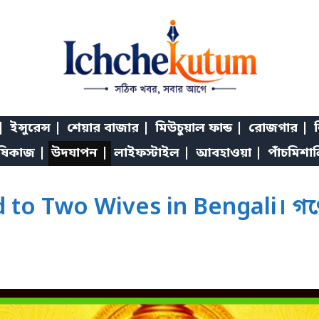
|
ইন্সুরেন্স |
শেয়ার বাজার |
মিউচুয়াল ফান্ড |
রোজগার |
শ
ষিকাজ |
উদযাপন |
লাইফস্টাইল |
আবহাওয়া |
পাঁচমিশা
to Two Wives in Bengali। গণে