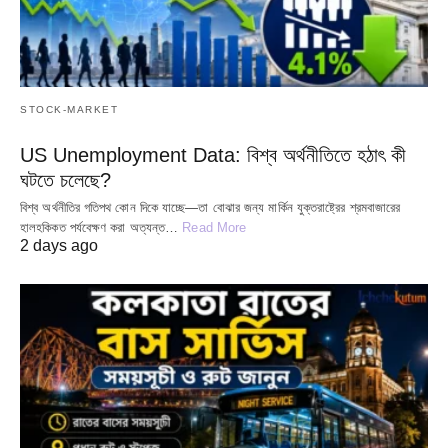
STOCK-MARKET
US Unemployment Data: বিশ্ব অর্থনীতিতে হঠাৎ কী
ঘটতে চলেছে?
বিশ্ব অর্থনীতির গতিপথ কোন দিকে যাচ্ছে—তা বোঝার জন্য মার্কিন যুক্তরাষ্ট্রের শ্রমবাজারের
হালহকিকত পর্যবেক্ষণ করা অত্যন্ত…
Read More
2 days ago