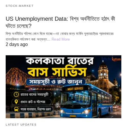
STOCK-MARKET
US Unemployment Data: বিশ্ব অর্থনীতিতে হঠাৎ কী
ঘটতে চলেছে?
বিশ্ব অর্থনীতির গতিপথ কোন দিকে যাচ্ছে—তা বোঝার জন্য মার্কিন যুক্তরাষ্ট্রের শ্রমবাজারের
হালহকিকত পর্যবেক্ষণ করা অত্যন্ত…
Read More
2 days ago
LATEST UPDATES