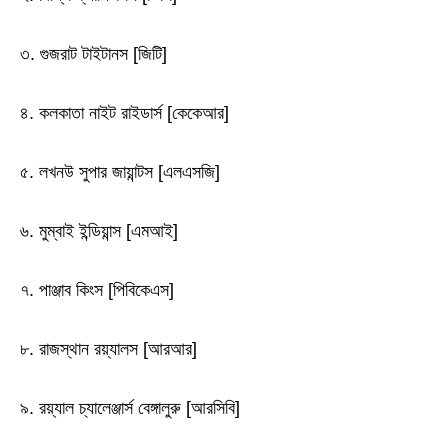
৩. গুজরাট টাইটানস [জিটি]
৪. কলকাতা নাইট রাইডার্স [কেকেআর]
৫. লখনউ সুপার জায়ান্টস [এলএসজি]
৬. মুম্বাই ইন্ডিয়ান্স [এমআই]
৭. পাঞ্জাব কিংস [পিবিকেএস]
৮. রাজস্থান রয়্যালস [আরআর]
৯. রয়্যাল চ্যালেঞ্জার্স বেঙ্গালুরু [আরসিবি]