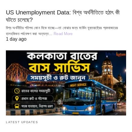
US Unemployment Data: বিশ্ব অর্থনীতিতে হঠাৎ কী
ঘটতে চলেছে?
বিশ্ব অর্থনীতির গতিপথ কোন দিকে যাচ্ছে—তা বোঝার জন্য মার্কিন যুক্তরাষ্ট্রের শ্রমবাজারের
হালহকিকত পর্যবেক্ষণ করা অত্যন্ত…
Read More
1 day ago
LATEST UPDATES