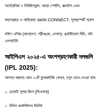
অস্ট্রেলিয়া ও নিউজিল্যান্ড: কায়ো স্পোর্টস, ফক্সটেল এখন
মধ্যপ্রাচ্য ও আফ্রিকা: beIN CONNECT, সুপারস্পোর্ট অ্যাপ
দক্ষিণ এশিয়া (বাংলাদেশ, শ্রীলঙ্কা, নেপাল): র‍্যাবিটহোল বিডি, সনি
এলআইভি
আইপিএল ২০২৫-এ অংশগ্রহণকারী দলগুলি
(IPL 2025):
আসন্ন মরশুমে কোন ১০টি ফ্র্যাঞ্চাইজি খেলবে, চলুন দেখে নেওয়া যাক:
১. চেন্নাই সুপার কিংস [সিএসকে]
২. দিল্লি ক্যাপিটালস [ডিসি]