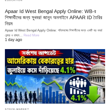
EDUCATION
Apaar Id West Bengal Apply Online: WB-র
শিক্ষার্থীদের জন্য সুখবর! জানুন অনলাইনে APAAR ID তৈরির
নিয়ম
Apaar Id West Bengal Apply Online: পশ্চিমবঙ্গের শিক্ষার্থীদের জন্য একটি বড় খবর!
কেন্দ্র ও রাজ্য…
Read More
1 day ago
STOCK-MARKET