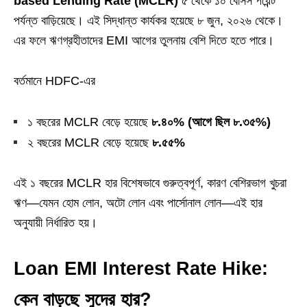
based Lending Rate (MCLR)
৫ থেকে ১০ বেসিস পয়েন্ট
পর্যন্ত বাড়িয়েছে। এই সিদ্ধান্ত কার্যকর হয়েছে ৮ জুন, ২০২৬ থেকে।
এর ফলে ঋণগ্রহীতাদের EMI আগের তুলনায় বেশি দিতে হতে পারে।
বর্তমানে HDFC-এর
১ বছরের MCLR বেড়ে হয়েছে
৮.৪০% (আগে ছিল ৮.৩৫%)
২ বছরের MCLR বেড়ে হয়েছে
৮.৫৫%
এই ১ বছরের MCLR হার বিশেষভাবে গুরুত্বপূর্ণ, কারণ বেশিরভাগ খুচরা
ঋণ—যেমন হোম লোন, অটো লোন এবং পার্সোনাল লোন—এই হার
অনুযায়ী নির্ধারিত হয়।
Loan EMI Interest Rate Hike:
কেন বাড়ছে সুদের হার?