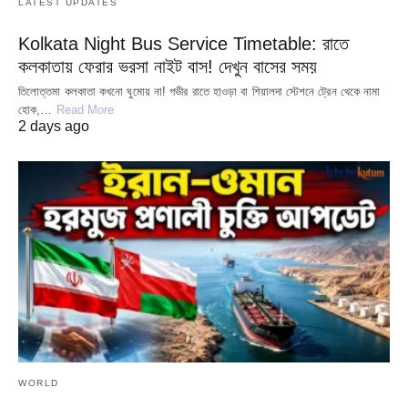
LATEST UPDATES
Kolkata Night Bus Service Timetable: রাতে
কলকাতায় ফেরার ভরসা নাইট বাস! দেখুন বাসের সময়
তিলোত্তমা কলকাতা কখনো ঘুমোয় না! গভীর রাতে হাওড়া বা শিয়ালদা স্টেশনে ট্রেন থেকে নামা
হোক,…
Read More
2 days ago
WORLD