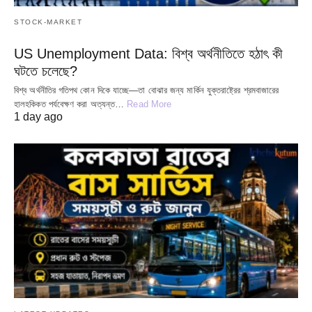
STOCK-MARKET
US Unemployment Data: বিশ্ব অর্থনীতিতে হঠাৎ কী
ঘটতে চলেছে?
বিশ্ব অর্থনীতির গতিপথ কোন দিকে যাচ্ছে—তা বোঝার জন্য মার্কিন যুক্তরাষ্ট্রের শ্রমবাজারের
হালহকিকত পর্যবেক্ষণ করা অত্যন্ত…
Read More
1 day ago