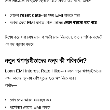
লোন MCLR-ভিত্তিক ফ্লোটিং রেটে নেওয়া হয়ে থাকে, তাহলে—
লোনের
reset date
-এর সময় EMI বাড়তে পারে
অথবা একই EMI রাখতে গেলে লোনের
মেয়াদ বাড়ানো হতে পারে
বিশেষ করে যারা হোম লোন বা অটো লোন নিয়েছেন, তাদের মাসিক বাজেটে
এর বড় প্রভাব পড়বে।
নতুন ঋণগ্রহীতাদের জন্য কী পরিবর্তন?
Loan EMI Interest Rate Hike-এর ফলে নতুন ঋণগ্রহীতাদের
এখন আগের তুলনায় বেশি সুদের হারে ঋণ নিতে হবে।
অর্থাৎ—
হোম লোন আরও ব্যয়বহুল হবে
পার্সোনাল লোনের EMI বাড়বে