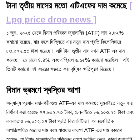
টানা তৃতীয় মাসের মতো এটিএফের দাম কমেছে
[
Lpg price drop news
]
১ জুন, ২০২৫ থেকে বিমান পরিবহন জ্বালানির (ATF) দাম ২.৮২%
কমানো হয়েছে, যার ফলে দিল্লিতে এর নতুন দাম প্রতি কিলোলিটারে
৮৩,০৭২.৫৫ টাকা হয়েছে। এটি টানা তৃতীয় মাস যখন ATF এর দাম
কমেছে। মে মাসে ৪.৪% এবং এপ্রিলে ৬.১৫% কমানো হয়েছিল। এই
তিনটি কমানো এই বছরের শুরুতে করা বৃদ্ধির ক্ষতিপূরণ দিয়েছে।
বিমান ভ্রমণে স্বস্তির আশা
অন্যান্য প্রধান মহানগরীতেও ATF-এর দাম কমেছে: মুম্বাইতে নতুন হার
নির্ধারণ করা হয়েছে ৭৭,৬০২.৭৩ টাকা, চেন্নাইতে ৮৬,১০৩.২৫ টাকা এবং
কলকাতায় ৮৬,০৫২.৫৭ টাকা প্রতি কিলোলিটার। আন্তর্জাতিক
অপরিশোধিত তেলের দাম কমে যাওয়ার কারণে ATF-এর দাম কমানো
হয়েছে, যা বিমান সংস্থাগুলির পরিচালন ব্যয়ে স্বস্তি দেবে, কারণ জ্বালানি