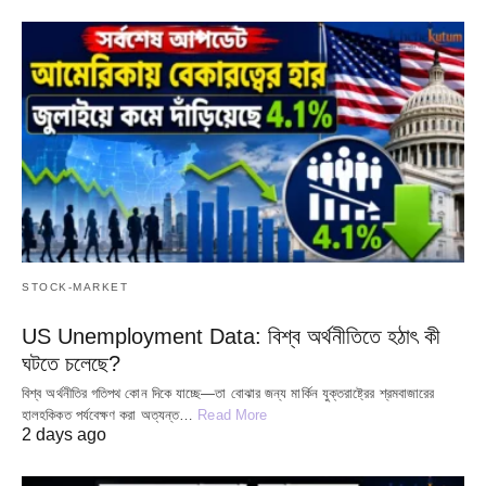
STOCK-MARKET
US Unemployment Data: বিশ্ব অর্থনীতিতে হঠাৎ কী
ঘটতে চলেছে?
বিশ্ব অর্থনীতির গতিপথ কোন দিকে যাচ্ছে—তা বোঝার জন্য মার্কিন যুক্তরাষ্ট্রের শ্রমবাজারের
হালহকিকত পর্যবেক্ষণ করা অত্যন্ত…
Read More
2 days ago