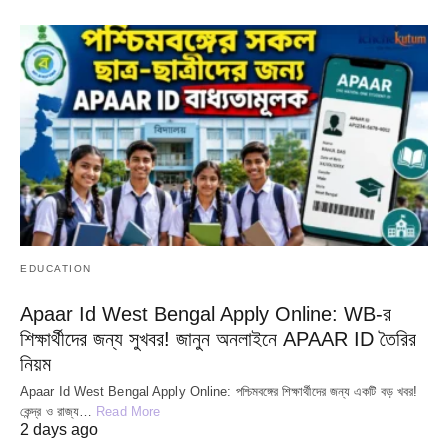
EDUCATION
Apaar Id West Bengal Apply Online: WB-র
শিক্ষার্থীদের জন্য সুখবর! জানুন অনলাইনে APAAR ID তৈরির
নিয়ম
Apaar Id West Bengal Apply Online: পশ্চিমবঙ্গের শিক্ষার্থীদের জন্য একটি বড় খবর!
কেন্দ্র ও রাজ্য…
Read More
2 days ago