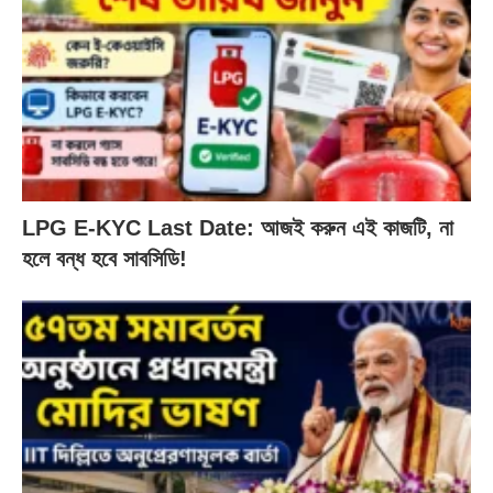
LPG E-KYC Last Date: আজই করুন এই কাজটি, না
হলে বন্ধ হবে সাবসিডি!