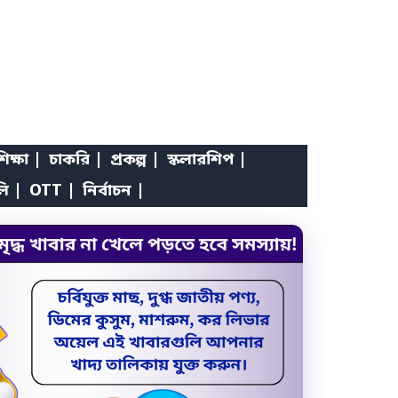
িক্ষা |
চাকরি |
প্রকল্প |
স্কলারশিপ |
লি |
OTT |
নির্বাচন |