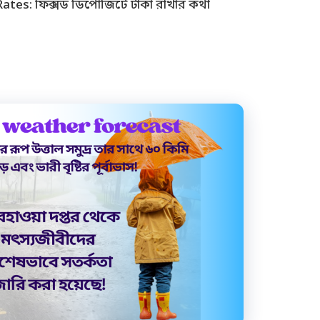
ates: ফিক্সড ডিপোজিটে টাকা রাখার কথা