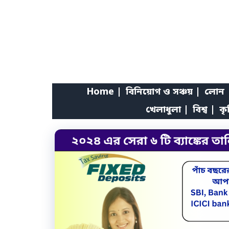
Skip
to
content
Home |
বিনিয়োগ ও সঞ্চয় |
লোন 
খেলাধুলা |
বিশ্ব |
কৃ