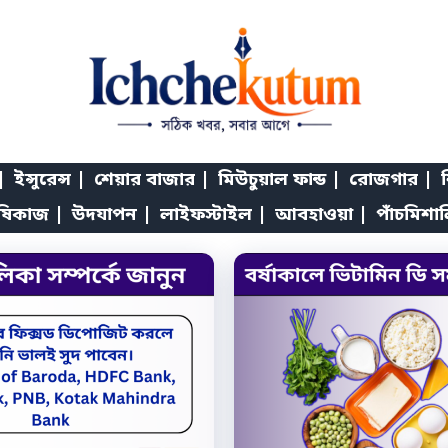
|
ইন্সুরেন্স |
শেয়ার বাজার |
মিউচুয়াল ফান্ড |
রোজগার |
শ
ষিকাজ |
উদযাপন |
লাইফস্টাইল |
আবহাওয়া |
পাঁচমিশা