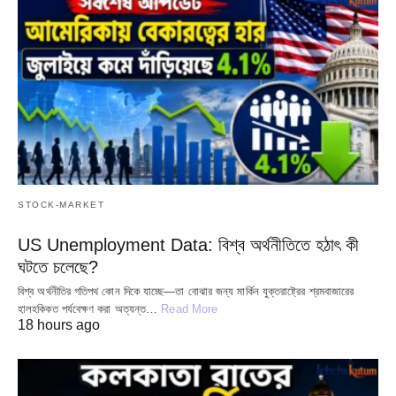
STOCK-MARKET
US Unemployment Data: বিশ্ব অর্থনীতিতে হঠাৎ কী
ঘটতে চলেছে?
বিশ্ব অর্থনীতির গতিপথ কোন দিকে যাচ্ছে—তা বোঝার জন্য মার্কিন যুক্তরাষ্ট্রের শ্রমবাজারের
হালহকিকত পর্যবেক্ষণ করা অত্যন্ত…
Read More
18 hours ago