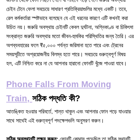
জানালা থেকে ফোন পিছলে গেলে বা লাইনে পড়ে গেলে জরুরি অবস্থায়
চেইন টেনে ফেলা সবচেয়ে সাধারণ প্রতিক্রিয়াগুলির মধ্যে একটি। তবে,
রেল কর্মকর্তারা স্পষ্টভাবে বলেছেন যে এই ধরনের কারণে এটি কখনই করা
উচিত নয়। জরুরি অবস্থায় চেইনটি কেবল দুর্ঘটনা, অগ্নিকাণ্ড বা চিকিৎসা
সংক্রান্ত জরুরি অবস্থার মতো জীবন-হুমকির পরিস্থিতির জন্য তৈরি। এর
অপব্যবহারের ফলে ₹৫,০০০ পর্যন্ত জরিমানা হতে পারে এবং ট্রেনের
সময়সূচীতে অপ্রয়োজনীয় বিলম্ব হতে পারে। সবচেয়ে গুরুত্বপূর্ণ বিষয়
হল, এটি নিশ্চিত করে না যে আপনার হারানো ফোনটি খুঁজে পাওয়া যাবে।
Phone Falls From Moving
Train
,
সঠিক পদ্ধতি কী?
আতঙ্কিত হওয়ার পরিবর্তে, শান্ত থাকুন এবং আপনার ফোন পড়ে যাওয়ার
সাথে সাথেই এই গুরুত্বপূর্ণ পদক্ষেপগুলি অনুসরণ করুন।
সঠিক অবস্থানটি লক্ষ্য করুন:
ফোনটি কোথায় পড়েছিল তা সঠিক স্থানটি