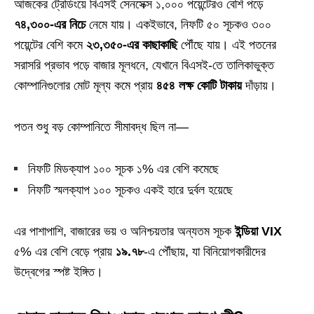
আজকের ট্রেডিংয়ে বিএসই সেনসেক্স ১,০০০ পয়েন্টেরও বেশি পড়ে
৭৪,৩০০-এর নিচে
নেমে যায়। একইভাবে, নিফটি ৫০ সূচকও ৩০০
পয়েন্টের বেশি কমে
২৩,৩৫০-এর কাছাকাছি
পৌঁছে যায়। এই পতনের
সরাসরি প্রভাব পড়ে বাজার মূলধনে, যেখানে বিএসই-তে তালিকাভুক্ত
কোম্পানিগুলোর মোট মূল্য কমে প্রায়
৪৫৪ লক্ষ কোটি টাকায়
দাঁড়ায়।
পতন শুধু বড় কোম্পানিতে সীমাবদ্ধ ছিল না—
নিফটি মিডক্যাপ ১০০ সূচক ১% এর বেশি কমেছে
নিফটি স্মলক্যাপ ১০০ সূচকও একই হারে দুর্বল হয়েছে
এর পাশাপাশি, বাজারের ভয় ও অনিশ্চয়তার অন্যতম সূচক
ইন্ডিয়া VIX
৫% এর বেশি বেড়ে প্রায়
১৯.৭৮
-এ পৌঁছায়, যা বিনিয়োগকারীদের
উদ্বেগের স্পষ্ট ইঙ্গিত।