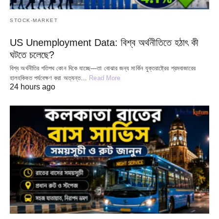
STOCK-MARKET
US Unemployment Data: বিশ্ব অর্থনীতিতে হঠাৎ কী
ঘটতে চলেছে?
বিশ্ব অর্থনীতির গতিপথ কোন দিকে যাচ্ছে—তা বোঝার জন্য মার্কিন যুক্তরাষ্ট্রের শ্রমবাজারের
হালহকিকত পর্যবেক্ষণ করা অত্যন্ত…
Read More
24 hours ago