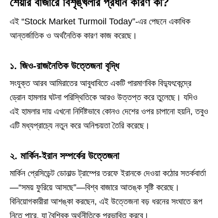
শেয়ার বাজারে বিশৃঙ্খলার প্রধান কারণ কী?
এই “Stock Market Turmoil Today”-এর পেছনে একাধিক
আন্তর্জাতিক ও অর্থনৈতিক কারণ কাজ করেছে।
১. জিও-রাজনৈতিক উত্তেজনা বৃদ্ধি
সংযুক্ত আরব আমিরাতের আবুধাবিতে একটি পারমাণবিক বিদ্যুৎকেন্দ্রে
ড্রোন হামলার ঘটনা পরিস্থিতিকে আরও উত্তপ্ত করে তুলেছে। যদিও
এই হামলার দায় এখনো নির্দিষ্টভাবে কোনও দেশের ওপর চাপানো হয়নি, তবুও
এটি মধ্যপ্রাচ্যে নতুন করে অনিশ্চয়তা তৈরি করেছে।
২. মার্কিন-ইরান সম্পর্কের উত্তেজনা
মার্কিন প্রেসিডেন্ট ডোনাল্ড ট্রাম্পের তরফে ইরানকে দেওয়া কঠোর সতর্কবার্তা
—“সময় ফুরিয়ে আসছে”—বিশ্ব বাজারে আতঙ্ক সৃষ্টি করেছে।
বিনিয়োগকারীরা আশঙ্কা করছেন, এই উত্তেজনা বড় ধরনের সংঘাতে রূপ
নিতে পারে, যা বৈশ্বিক অর্থনীতিকে প্রভাবিত করবে।