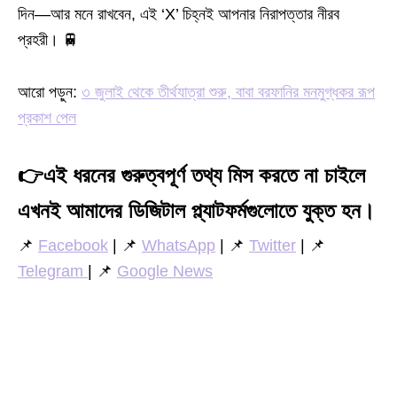
দিন—আর মনে রাখবেন, এই ‘X’ চিহ্নই আপনার নিরাপত্তার নীরব
প্রহরী। 🚆
আরো পড়ুন:
৩ জুলাই থেকে তীর্থযাত্রা শুরু, বাবা বরফানির মনমুগ্ধকর রূপ
প্রকাশ পেল
👉
এই ধরনের গুরুত্বপূর্ণ তথ্য মিস করতে না চাইলে
এখনই আমাদের ডিজিটাল প্ল্যাটফর্মগুলোতে যুক্ত হন।
📌
Facebook
| 📌
WhatsApp
| 📌
Twitter
| 📌
Telegram
| 📌
Google News