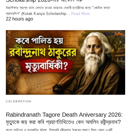
উচ্চশিক্ষার স্বপ্নে ডানা মেলতে চাওয়া ভারতের মেধাবী ছাত্রীদের জন্য "কোটাক কন্যা
স্কলারশিপ" (Kotak Kanya Scholarship…
Read More
22 hours ago
CELEBRATION
Rabindranath Tagore Death Aniversary 2026:
মৃত্যুকে জয় করা কবি প্রয়াণতিথিতেও কেন অমলিন রবীন্দ্রনাথ?
বাংলা সাহিত্য ও সংস্কৃতির বটবৃক্ষ, বিশ্বকবি রবীন্দ্রনাথ ঠাকুরের প্রয়াণ দিবস কেবল একটি